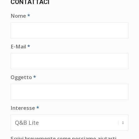
CONTATTACI
Nome
*
E-Mail
*
Oggetto
*
Interesse
*
Scrivi brevemente come possiamo aiutarti